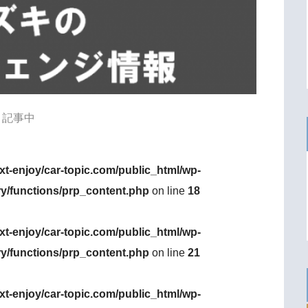
記事中
xt-enjoy/car-topic.com/public_html/wp-
ry/functions/prp_content.php
on line
18
xt-enjoy/car-topic.com/public_html/wp-
ry/functions/prp_content.php
on line
21
xt-enjoy/car-topic.com/public_html/wp-